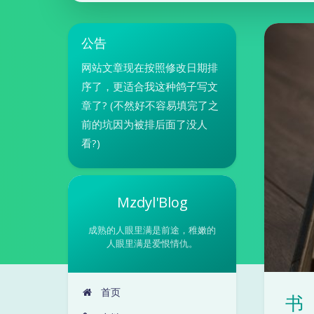
公告
网站文章现在按照修改日期排
序了，更适合我这种鸽子写文
章了? (不然好不容易填完了之
前的坑因为被排后面了没人
看?)
Mzdyl'Blog
成熟的人眼里满是前途，稚嫩的
人眼里满是爱恨情仇。
首页
书