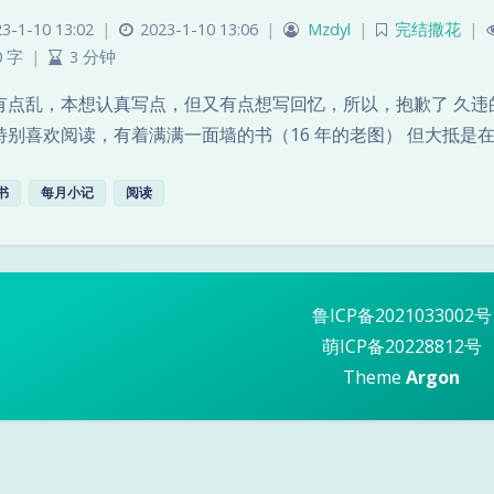
3-1-10 13:02
|
2023-1-10 13:06
|
Mzdyl
|
完结撒花
|
0 字
|
3 分钟
有点乱，本想认真写点，但又有点想写回忆，所以，抱歉了 久违
特别喜欢阅读，有着满满一面墙的书（16 年的老图） 但大抵是
书
每月小记
阅读
鲁ICP备2021033002号
萌ICP备20228812号
Theme
Argon