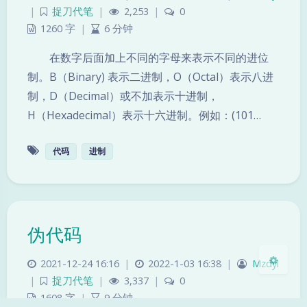
|
捉刀代笔
|
2,253
|
0
1260 字
|
6 分钟
在数字后面加上不同的字母来表示不同的进位
制。B（Binary) 表示二进制，O（Octal）表示八进
制，D（Decimal）或不加表示十进制，
夜间模式
H（Hexadecimal）表示十六进制。例如：(101…
Sans Serif
Serif
代码
进制
浅阴影
深阴影
关闭
日落
暗化
灰度
伪代码
2021-12-24 16:16
|
2022-1-03 16:38
|
Mzdyl
|
捉刀代笔
|
3,337
|
0
1608 字
|
9 分钟