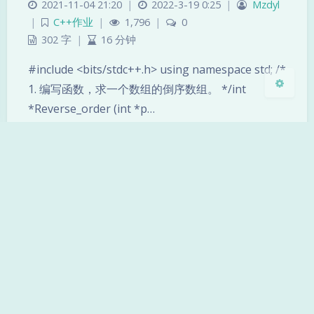
2021-11-04 21:20
|
2022-3-19 0:25
|
Mzdyl
|
C++作业
|
1,796
|
0
关闭
日落
暗化
灰度
302 字
|
16 分钟
#include <bits/stdc++.h> using namespace std; /*
1. 编写函数，求一个数组的倒序数组。 */int
*Reverse_order (int *p…
作业10-1
2021-11-08 21:52
|
2022-3-19 0:25
|
Mzdyl
|
C++作业
|
2,341
|
0
84 字
|
5 分钟
#include <bits/stdc++.h> //1. 编写函数，取一个字