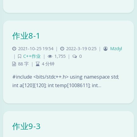
作业8-1
2021-10-25 19:54
|
2022-3-19 0:25
|
Mzdyl
|
C++作业
|
1,755
|
0
88 字
|
4 分钟
#include <bits/stdc++.h> using namespace std;
int a[120][120]; int temp[1008611]; int…
夜间模式
Sans Serif
Serif
作业9-3
浅阴影
深阴影