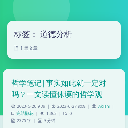
标签：
道德分析
1 篇文章
哲学笔记|事实如此就一定对
吗？一文读懂休谟的哲学观
2023-6-20 9:39
|
2023-6-27 9:08
|
Akiishi
|
完结撒花
|
1,363
|
0
2375 字
|
9 分钟