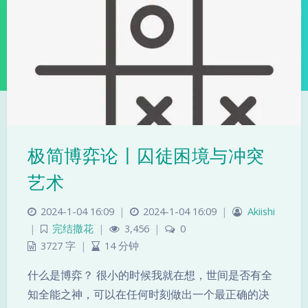
极简博弈论丨囚徒困境与冲突
夜间模式
艺术
Sans Serif
Serif
2024-1-04 16:09
|
2024-1-04 16:09
|
Akiishi
|
完结撒花
|
3,456
|
0
浅阴影
深阴影
3727 字
|
14 分钟
关闭
日落
暗化
灰度
什么是博弈？ 很小的时候我就在想，世间是否有全
知全能之神，可以在任何时刻做出一个最正确的决