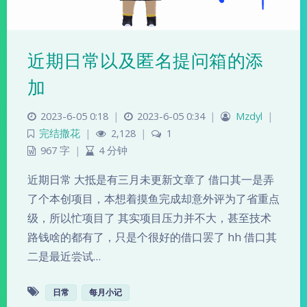
近期日常以及匿名提问箱的添
加
2023-6-05 0:18
|
2023-6-05 0:34
|
Mzdyl
|
完结撒花
|
2,128
|
1
967 字
|
4 分钟
近期日常 大抵是有三月未更新文章了 借口其一是弄
了个本创项目，本想着摸鱼完成却意外评为了省重点
级，所以忙项目了 其实项目压力并不大，甚至技术
路钱啥的都有了，只是个很好的借口罢了 hh 借口其
二是最近尝试…
日常
每月小记