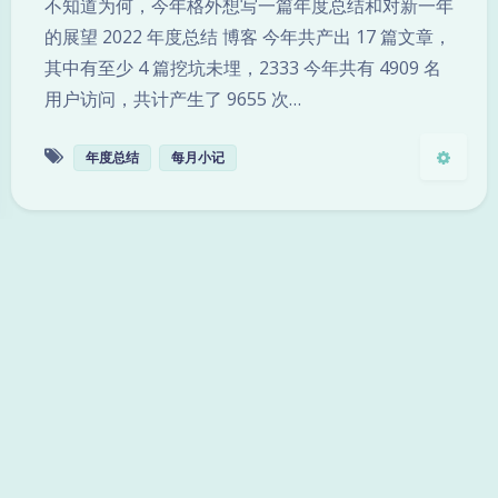
浅阴影
深阴影
不知道为何，今年格外想写一篇年度总结和对新一年
的展望 2022 年度总结 博客 今年共产出 17 篇文章，
关闭
日落
暗化
灰度
其中有至少 4 篇挖坑未埋，2333 今年共有 4909 名
用户访问，共计产生了 9655 次…
年度总结
每月小记
11月小记
2021-12-04 1:13
|
2022-4-21 0:33
|
Mzdyl
|
完结撒花
|
2,713
|
0
287 字
|
2 分钟
蛮久没写文章了，建网站以来基本用于更新 C++ 笔
记作业了，但其实网站本是打算记录自己日常和折腾