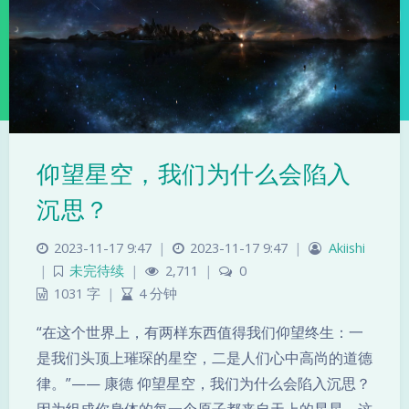
仰望星空，我们为什么会陷入
沉思？
夜间模式
2023-11-17 9:47
|
2023-11-17 9:47
|
Akiishi
Sans Serif
Serif
|
未完待续
|
2,711
|
0
1031 字
|
4 分钟
浅阴影
深阴影
“在这个世界上，有两样东西值得我们仰望终生：一
是我们头顶上璀琛的星空，二是人们心中高尚的道德
关闭
日落
暗化
灰度
律。”—— 康德 仰望星空，我们为什么会陷入沉思？
因为组成你身体的每一个原子都来自天上的星星，这