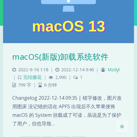
macOS(新版)卸载系统软件
夜间模式
2022-9-16 1:18
|
2022-12-14 9:40
|
Mzdyl
Sans Serif
Serif
|
完结撒花
|
2,990
|
1
浅阴影
深阴影
799 字
|
6 分钟
Changelog 2022-12-14 09:35 | 错字修改，图片改
关闭
日落
暗化
灰度
用图床 没记错的话在 APFS 出现后不久苹果便将
macOS 的 System 挂载成了可读，虽说是为了保护
了用户，但也导致…