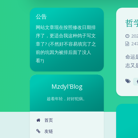
公告
哲
网站文章现在按照修改日期排
序了，更适合我这种鸽子写文
202
章了? (不然好不容易填完了之
24
前的坑因为被排后面了没人
命运
看?)
志又
Mzdyl'Blog
趁着年轻，好好犯病。
首页
友链