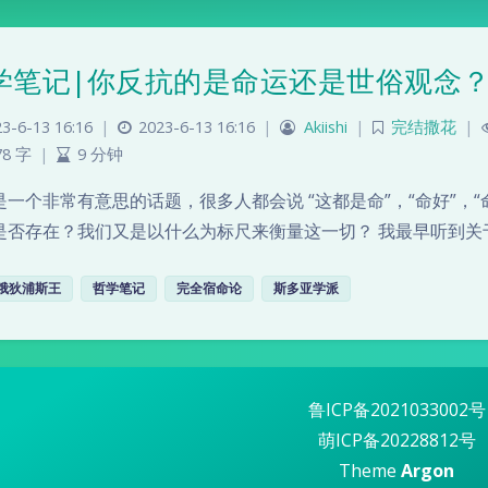
学笔记|你反抗的是命运还是世俗观念
3-6-13 16:16
|
2023-6-13 16:16
|
Akiishi
|
完结撒花
|
78 字
|
9 分钟
是一个非常有意思的话题，很多人都会说 “这都是命”，“命好”，
是否存在？我们又是以什么为标尺来衡量这一切？ 我最早听到关
俄狄浦斯王
哲学笔记
完全宿命论
斯多亚学派
鲁ICP备2021033002号
萌ICP备20228812号
Theme
Argon