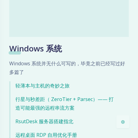
Windows 系统
夜间模式
Windows 系统并无什么可写的，毕竟之前已经写过好
Sans Serif
Serif
多篇了
浅阴影
深阴影
轻薄本与主机的奇妙之旅
关闭
日落
暗化
灰度
行星与秒差距（ ZeroTier + Parsec）—— 打
造可能最强的远程串流方案
RsutDesk 服务器搭建指北
远程桌面 RDP 自用优化手册