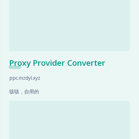
Proxy Provider Converter
ppc.mzdyl.xyz
咳咳，自用的