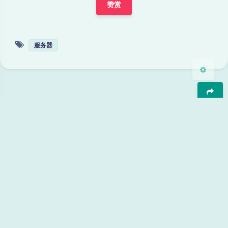
赞赏
关闭
日落
暗化
灰度
服务器
豆
暂无评论
发送评论